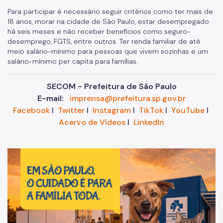
Para participar é necessário seguir critérios como ter mais de
18 anos, morar na cidade de São Paulo, estar desempregado
há seis meses e não receber benefícios como seguro-
desemprego, FGTS, entre outros. Ter renda familiar de até
meio salário-mínimo para pessoas que vivem sozinhas e um
salário-mínimo per capita para famílias.
SECOM - Prefeitura de São Paulo
E-mail:
imprensa@prefeitura.sp.gov.br
Facebook
I
Twitter
I
Instagram
I
TikTok
I
YouTube
I
Acervo de Vídeos
I
LinkedIn
Im