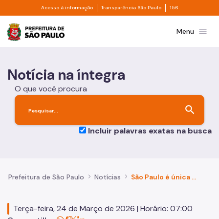
Divisor de acesso à informação
Divisor de transpa
Pular para o Conteúdo principal
Acesso à informação
Transparência São Paulo
156
Prefeitura de São Paulo
menu
Menu
Notícia na íntegra
O que você procura
search
Incluir palavras exatas na busca
Prefeitura de São Paulo
Notícias
São Paulo é única cidade brasileira a vencer Prêmio Cidades Educadoras 2026, com Programa Mães Guardiãs
Terça-feira, 24 de Março de 2026 | Horário: 07:00