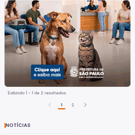
Acesso à Informação
Imagem de um cachorro caramelo e uma gata rajada, olha
Participação Social
Quadro de Serviços
Acesso à Proteção de Dados Pessoais
Organização
Quem é quem
Coordenadorias de Saúde
Supervisões de Saúde
Exibindo 1 - 1 de 2 resultados.
Estabelecimentos e Serviços de Saúde
1
2
Missão, Visão e Valores
Agenda do Secretário
NOTÍCIAS
Assessoria de Comunicação - Ascom