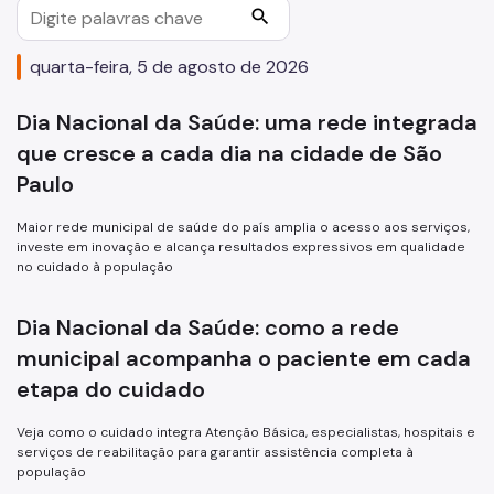
search
Assessoria de Planejamento – Asplan
quarta-feira, 5 de agosto de 2026
Assessoria Parlamentar
Atenção Básica
Dia Nacional da Saúde: uma rede integrada
que cresce a cada dia na cidade de São
Atenção Especializada
Paulo
Atenção Hospitalar
Maior rede municipal de saúde do país amplia o acesso aos serviços,
Atenção Integral às Pessoas em Situação de Acumulação
investe em inovação e alcança resultados expressivos em qualidade
no cuidado à população
Biblioteca de Saúde
Cadastro Nacional de Estabelecimento de Saúde (CNES)
Dia Nacional da Saúde: como a rede
municipal acompanha o paciente em cada
Comitê de Ética em Pesquisa com Seres Humanos
etapa do cuidado
Conselho Municipal de Saúde
Veja como o cuidado integra Atenção Básica, especialistas, hospitais e
Coordenadoria de Controle Interno
serviços de reabilitação para garantir assistência completa à
população
Coordenadoria de Informação em Saúde