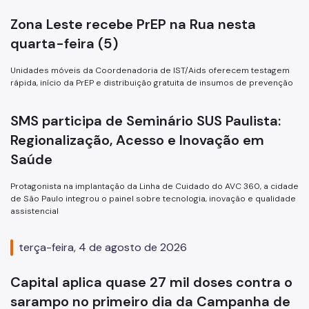
Zona Leste recebe PrEP na Rua nesta
Infecções Sexualmente Transmissíveis - IST/AIDS
quarta-feira (5)
Epidemiologia e Informação - CEInfo
Unidades móveis da Coordenadoria de IST/Aids oferecem testagem
Escola Municipal de Saúde - EMS
rápida, início da PrEP e distribuição gratuita de insumos de prevenção
Gestão de Pessoas
SMS participa de Seminário SUS Paulista:
Gestão Participativa
Regionalização, Acesso e Inovação em
Hospital do Servidor Público Municipal
Saúde
Judicialização da Saúde
Protagonista na implantação da Linha de Cuidado do AVC 360, a cidade
de São Paulo integrou o painel sobre tecnologia, inovação e qualidade
Licitações e Compras Públicas
assistencial
Atas de Registro de Preços
terça-feira, 4 de agosto de 2026
Editais / Consulta Pública
Capital aplica quase 27 mil doses contra o
Manuais de Identidade Visual
sarampo no primeiro dia da Campanha de