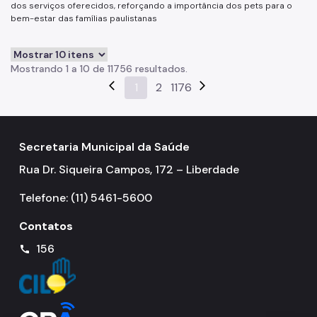
dos serviços oferecidos, reforçando a importância dos pets para o
bem-estar das famílias paulistanas
Mostrando 1 a 10 de 11756 resultados.
arrow_back_ios
1
2
1176
arrow_forward_ios
Secretaria Municipal da Saúde
Rua Dr. Siqueira Campos, 172 – Liberdade
Telefone: (11) 5461-5600
Contatos
156
call