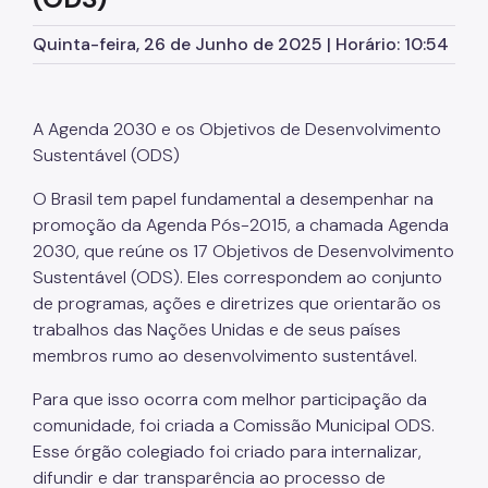
Parques Urbanos
Quinta-feira, 26 de Junho de 2025 | Horário: 10:54
Parques Concessionados
Unidades de Conservação
A Agenda 2030 e os Objetivos de Desenvolvimento
Trilha Interparques
Sustentável (ODS)
Viveiros Municipais
O Brasil tem papel fundamental a desempenhar na
promoção da Agenda Pós-2015, a chamada Agenda
Educação Ambiental UMAPAZ
2030, que reúne os 17 Objetivos de Desenvolvimento
Sustentável (ODS). Eles correspondem ao conjunto
Programação
de programas, ações e diretrizes que orientarão os
Planetários
trabalhos das Nações Unidas e de seus países
membros rumo ao desenvolvimento sustentável.
Planejamento Ambiental
Para que isso ocorra com melhor participação da
Patrimônio Ambiental
comunidade, foi criada a Comissão Municipal ODS.
Esse órgão colegiado foi criado para internalizar,
Biosampa
difundir e dar transparência ao processo de