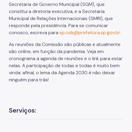
Secretaria de Governo Municipal (SGM), que
Fiscalização Ambiental
constitui a diretoria executiva, e a Secretaria
Municipal de Relações Internacionais (SMRI), que
Defesa e Valorização Ambiental
responde pela presidência. Para se comunicar
TAC - Termo de Ajustamento de Conduta
conosco, escreva para
sp.ods@prefeitura.sp.gov.br
.
Mudanças Climáticas
As reuniões da Comissão são públicas e atualmente
são online, em função da pandemia. Veja em
Comitê do Clima
cronograma a agenda de reuniões e o link para estar
nelas. A participação de todas e todas é muito bem
Inventário de GEE
vinda: afinal, o lema da Agenda 2030 é não deixar
Plano de Ação Climática
ninguém para trás!
COMFROTA-SP
Planos
Serviços:
Mata Atlântica
Arborização Urbana