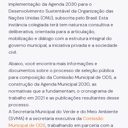
Projetos Urbanos
implementação da Agenda 2030 para o
Desenvolvimento Sustentável da Organização das
Informações Ambientais
Nações Unidas (ONU), subscrita pelo Brasil. Esta
instância colegiada terá tem natureza consultiva e
Licenciamento Ambiental
deliberativa, orientada para a articulação,
Licenciamento Ambiental Industrial
mobilização e diálogo com a estrutura integral do
governo municipal, a iniciativa privada e a sociedade
Licenciamento Ambiental Não-Industrial
civil.
Heliponto
Abaixo, você encontra mais informações e
Áreas Contaminadas
documentos sobre o processo de seleção pública
para composição da Comissão Municipal de ODS, a
Estudos Ambientais
construção da Agenda Municipal 2030, as
normativas que a fundamentam, o cronograma de
Produtos Perigosos
trabalho em 2021 e as publicações resultantes desse
TCA - Termo de Compromisso Ambiental
processo.
A Secretaria Municipal do Verde e do Meio Ambiente
Motogeradores
(SVMA) é a secretaria executiva da
Comissão
IPVA
Municipal de ODS
, trabalhando em parceria com a