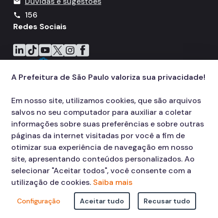
Dúvidas e sugestões
mail
156
call
Redes Sociais
Icone do LinkedIn
Icone do TikTok
Icone do YouTube
Icone do X
Icone do Instagram
Icone do Facebook
A Prefeitura de São Paulo valoriza sua privacidade!
Em nosso site, utilizamos cookies, que são arquivos
salvos no seu computador para auxiliar a coletar
informações sobre suas preferências e sobre outras
páginas da internet visitadas por você a fim de
otimizar sua experiência de navegação em nosso
site, apresentando conteúdos personalizados. Ao
selecionar "Aceitar todos", você consente com a
utilização de cookies.
Saiba mais
Configuração
Aceitar tudo
Recusar tudo
© COPYRIGHT 2026,
Prefeitura Municipal de São Paulo Viaduto do Cha,
15 - Centro - CEP: 01002-020