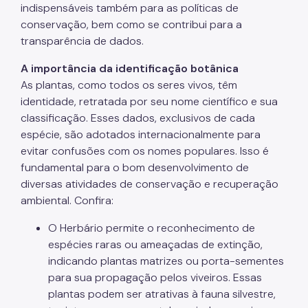
indispensáveis também para as políticas de
conservação, bem como se contribui para a
Áreas Protegidas, Áreas Verdes e Espaços Livres
transparência de dados.
Plano de Ação Climática
A importância da identificação botânica
Serviços Ambientais
As plantas, como todos os seres vivos, têm
identidade, retratada por seu nome científico e sua
Educação Ambiental
classificação. Esses dados, exclusivos de cada
Programas
espécie, são adotados internacionalmente para
evitar confusões com os nomes populares. Isso é
Município VerdeAzul
fundamental para o bom desenvolvimento de
diversas atividades de conservação e recuperação
Resíduos Sólidos
ambiental. Confira:
Legislação
O Herbário permite o reconhecimento de
Biblioteca
espécies raras ou ameaçadas de extinção,
indicando plantas matrizes ou porta-sementes
Ouvidoria Geral
para sua propagação pelos viveiros. Essas
plantas podem ser atrativas à fauna silvestre,