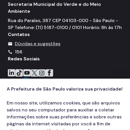
Secretaria Municipal do Verde e do Meio
Ambiente
Rua do Paraíso, 387 CEP 04103-000 - São Paulo -
SP Telefone: (11) 5187-0100 / 0101 Horário: 8h às 17h
Contatos
Dúvidas e sugestões
mail
156
call
Redes Sociais
Icone do LinkedIn
Icone do TikTok
Icone do YouTube
Icone do X
Icone do Instagram
Icone do Facebook
A Prefeitura de São Paulo valoriza sua privacidade!
Em nosso site, utilizamos cookies, que são arquivos
salvos no seu computador para auxiliar a coletar
informações sobre suas preferências e sobre outras
páginas da internet visitadas por você a fim de