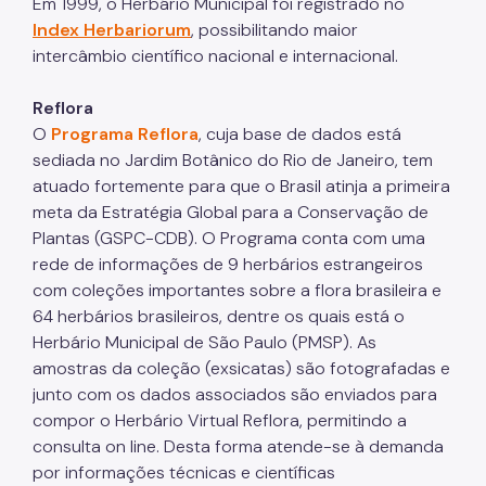
Em 1999, o Herbário Municipal foi registrado no
IPVA
Index Herbariorum
, possibilitando maior
Fiscalização Ambiental
intercâmbio científico nacional e internacional.
Defesa e Valorização Ambiental
Reflora
O
Programa Reflora
, cuja base de dados está
TAC - Termo de Ajustamento de Conduta
sediada no Jardim Botânico do Rio de Janeiro, tem
Mudanças Climáticas
atuado fortemente para que o Brasil atinja a primeira
meta da Estratégia Global para a Conservação de
Comitê do Clima
Plantas (GSPC-CDB). O Programa conta com uma
rede de informações de 9 herbários estrangeiros
Inventário de GEE
com coleções importantes sobre a flora brasileira e
Plano de Ação Climática
64 herbários brasileiros, dentre os quais está o
Herbário Municipal de São Paulo (PMSP). As
COMFROTA-SP
amostras da coleção (exsicatas) são fotografadas e
junto com os dados associados são enviados para
Planos
compor o Herbário Virtual Reflora, permitindo a
Mata Atlântica
consulta on line. Desta forma atende-se à demanda
por informações técnicas e científicas
Arborização Urbana