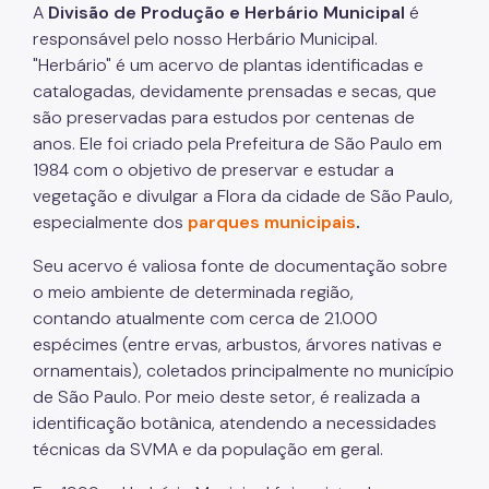
A
Divisão de Produção e Herbário Municipal
é
Projetos Urbanos
responsável pelo nosso Herbário Municipal.
"Herbário" é um acervo de plantas identificadas e
Informações Ambientais
catalogadas, devidamente prensadas e secas, que
são preservadas para estudos por centenas de
Licenciamento Ambiental
anos. Ele foi criado pela Prefeitura de São Paulo em
Licenciamento Ambiental Industrial
1984 com o objetivo de preservar e estudar a
vegetação e divulgar a Flora da cidade de São Paulo,
Licenciamento Ambiental Não-Industrial
especialmente dos
parques municipais
.
Heliponto
Seu acervo é valiosa fonte de documentação sobre
Áreas Contaminadas
o meio ambiente de determinada região,
contando atualmente com cerca de 21.000
Estudos Ambientais
espécimes (entre ervas, arbustos, árvores nativas e
ornamentais), coletados principalmente no município
Produtos Perigosos
de São Paulo. Por meio deste setor, é realizada a
TCA - Termo de Compromisso Ambiental
identificação botânica, atendendo a necessidades
técnicas da SVMA e da população em geral.
Motogeradores