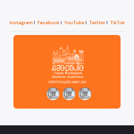
Instagram
I
Facebook
I
YouTube
I
Twitter
I
TikTok
São Paulo, cidade inteligente, resiliente e sustentáve