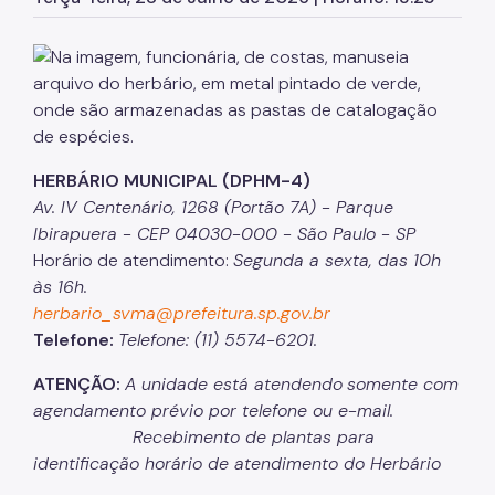
Herbário Municipal
Parques Urbanos
Parques Concessionados
Unidades de Conservação
Trilha Interparques
HERBÁRIO MUNICIPAL (DPHM-4)
Av. IV Centenário, 1268 (Portão 7A) - Parque
Viveiros Municipais
Ibirapuera - CEP 04030-000 - São Paulo - SP
Horário de atendimento:
Segunda a sexta, das 10h
Educação Ambiental UMAPAZ
às 16h.
Programação
herbario_svma@prefeitura.sp.gov.br
Telefone:
Telefone: (11) 5574-6201.
Planetários
ATENÇÃO:
A unidade está atendendo
somente com
Planejamento Ambiental
agendamento prévio por telefone ou e-mail.
Recebimento de plantas para
Patrimônio Ambiental
identificação horário de atendimento do Herbário
Biosampa