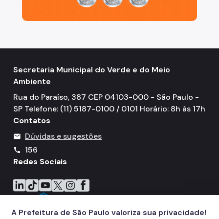
Secretaria Municipal do Verde e do Meio
Ambiente
Rua do Paraíso, 387 CEP 04103-000 - São Paulo -
SP Telefone: (11) 5187-0100 / 0101 Horário: 8h às 17h
Contatos
Dúvidas e sugestões
mail
156
call
Redes Sociais
Icone do LinkedIn
Icone do TikTok
Icone do YouTube
Icone do X
Icone do Instagram
Icone do Facebook
A Prefeitura de São Paulo valoriza sua privacidade!