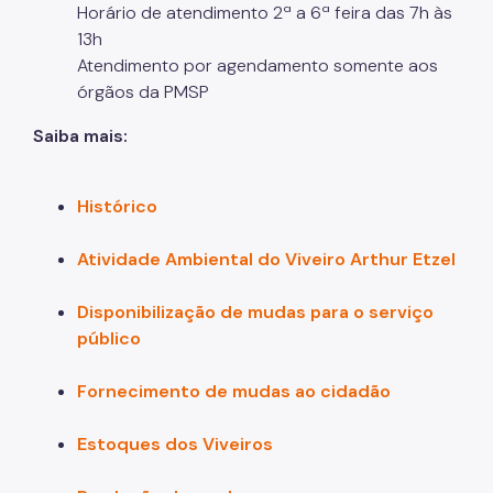
Horário de atendimento 2ª a 6ª feira das 7h às
13h
Áreas Protegidas, Áreas Verdes e Espaços Livres
Atendimento por agendamento somente aos
Plano de Ação Climática
órgãos da PMSP
Serviços Ambientais
Saiba mais:
Educação Ambiental
Histórico
Programas
Município VerdeAzul
Atividade Ambiental do Viveiro Arthur Etzel
Resíduos Sólidos
Disponibilização de mudas para o serviço
público
Legislação
Biblioteca
Fornecimento de mudas ao cidadão
Ouvidoria Geral
Estoques dos Viveiros