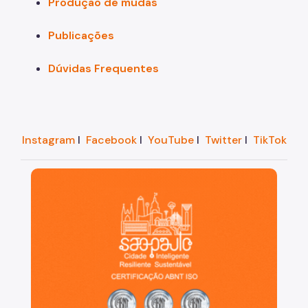
Produção de mudas
Publicações
Dúvidas Frequentes
Instagram
I
Facebook
I
YouTube
I
Twitter
I
TikTok
São Paulo, cidade inteligente, resiliente e sustentáve