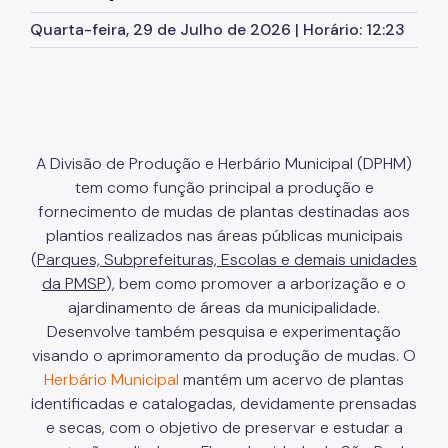
Herbário Municipal
Quarta-feira, 29 de Julho de 2026 | Horário: 12:23
Parques Urbanos
Parques Concessionados
Unidades de Conservação
Trilha Interparques
A Divisão de Produção e Herbário Municipal (DPHM)
tem como função principal a produção e
Viveiros Municipais
fornecimento de mudas de plantas destinadas aos
plantios realizados nas áreas públicas municipais
Educação Ambiental UMAPAZ
(
Parques, Subprefeituras, Escolas e demais unidades
Programação
da PMSP
), bem como promover a arborização e o
ajardinamento de áreas da municipalidade.
Planetários
Desenvolve também pesquisa e experimentação
visando o aprimoramento da produção de mudas. O
Planejamento Ambiental
Herbário Municipal
mantém um acervo de plantas
Patrimônio Ambiental
identificadas e catalogadas, devidamente prensadas
e secas, com o objetivo de preservar e estudar a
Biosampa