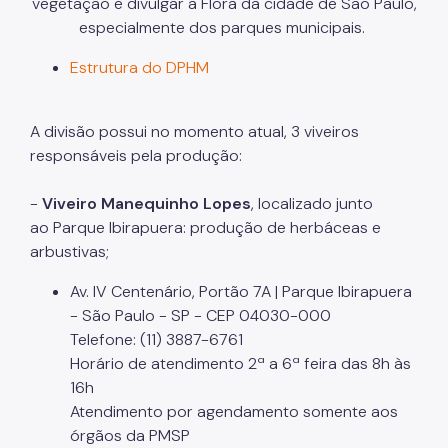
vegetação e divulgar a Flora da cidade de São Paulo,
especialmente dos parques municipais.
Projetos Urbanos
Estrutura do DPHM
Informações Ambientais
Licenciamento Ambiental
A divisão possui no momento atual, 3 viveiros
Licenciamento Ambiental Industrial
responsáveis pela produção:
Licenciamento Ambiental Não-Industrial
-
Viveiro Manequinho Lopes
, localizado junto
ao Parque Ibirapuera: produção de herbáceas e
Heliponto
arbustivas;
Áreas Contaminadas
Av. IV Centenário, Portão 7A | Parque Ibirapuera
Estudos Ambientais
- São Paulo - SP - CEP 04030-000
Telefone: (11) 3887-6761
Produtos Perigosos
Horário de atendimento 2ª a 6ª feira das 8h às
TCA - Termo de Compromisso Ambiental
16h
Atendimento por agendamento somente aos
Motogeradores
órgãos da PMSP