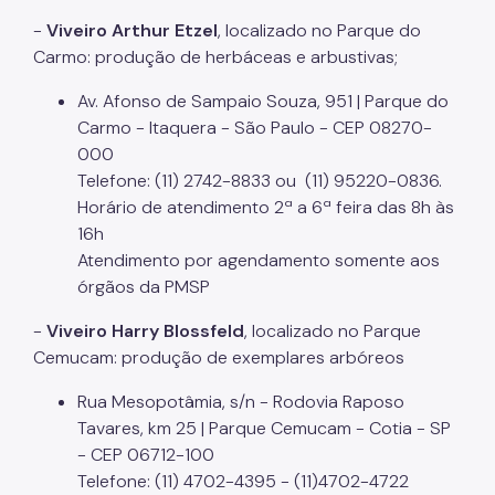
IPVA
-
Viveiro Arthur Etzel
, localizado no Parque do
Fiscalização Ambiental
Carmo: produção de herbáceas e arbustivas;
Defesa e Valorização Ambiental
Av. Afonso de Sampaio Souza, 951 | Parque do
Carmo - Itaquera - São Paulo - CEP 08270-
TAC - Termo de Ajustamento de Conduta
000
Telefone: (11) 2742-8833 ou (11) 95220-0836.
Mudanças Climáticas
Horário de atendimento 2ª a 6ª feira das 8h às
16h
Comitê do Clima
Atendimento por agendamento somente aos
Inventário de GEE
órgãos da PMSP
Plano de Ação Climática
-
Viveiro Harry Blossfeld
, localizado no Parque
Cemucam: produção de exemplares arbóreos
COMFROTA-SP
Rua Mesopotâmia, s/n - Rodovia Raposo
Planos
Tavares, km 25 | Parque Cemucam - Cotia - SP
Mata Atlântica
- CEP 06712-100
Telefone: (11) 4702-4395 - (11)4702-4722
Arborização Urbana